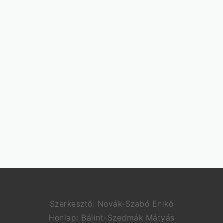
Szerkesztő: Novák-Szabó Enikő
Honlap: Bálint-Szedmák Mátyás